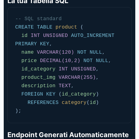
La tua Tabella SQL
-- SQL standard
CREATE TABLE
product
 (

id
INT UNSIGNED
AUTO_INCREMENT 
PRIMARY KEY
,

name
VARCHAR(120)
NOT NULL
,

price
DECIMAL(10,2)
NOT NULL
,

id_category
INT UNSIGNED
,

product_img
VARCHAR(255)
,

description
TEXT
,

FOREIGN KEY
 (
id_category
)

REFERENCES
category
(
id
)

);
Endpoint Generati Automaticamente