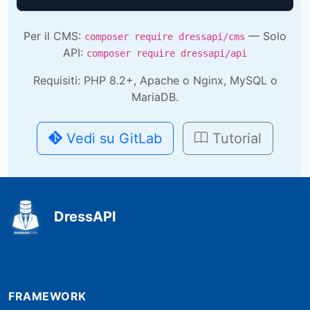
Per il CMS:
— Solo
composer require dressapi/cms
API:
composer require dressapi/api
Requisiti: PHP 8.2+, Apache o Nginx, MySQL o
MariaDB.
Vedi su GitLab
Tutorial
DressAPI
FRAMEWORK