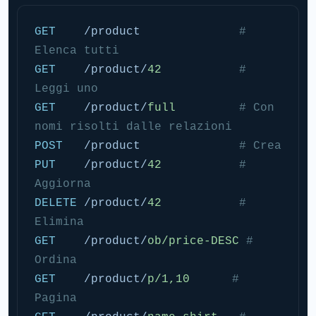
GET
    /product              
# 
Elenca tutti
GET
    /product/
42
# 
Leggi uno
GET
    /product/
full
# Con 
nomi risolti dalle relazioni
POST
   /product              
# Crea
PUT
    /product/
42
# 
Aggiorna
DELETE
 /product/
42
# 
Elimina
GET
    /product/
ob/price-DESC
# 
Ordina
GET
    /product/
p/1,10
# 
Pagina